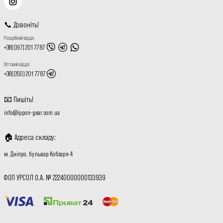
📞
Дзвоніть
!
Роздрібний відділ
+38(097) 201 77 87
Оптовий відділ
+38(050) 201 77 87
📧
Пишіть
!
info@ippon-gear.com.ua
🏠
Адреса складу
:
м. Дніпро, бульвар Кобзаря 4
ФОП УРСОЛ О.А. № 22240000000133939