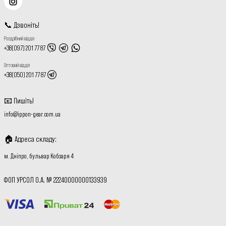
📞
Дзвоніть
!
Роздрібний відділ
+38(097) 201 77 87
Оптовий відділ
+38(050) 201 77 87
📧
Пишіть
!
info@ippon-gear.com.ua
🏠
Адреса складу
:
м. Дніпро, бульвар Кобзаря 4
ФОП УРСОЛ О.А. № 22240000000133939