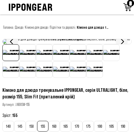
Головна
Дзюдо
Кімоно для дзюдо
Підлітки та дорослі
Кімоно для дзюдо тренувальне IPPONGEAR, серія ULTRALIGHT, біле, розмір 155, Slim Fit (приталений крій)
/
/
/
/
Кімоно для дзюдо тренувальне IPPONGEAR, серія ULTRALIGHT, біле,
розмір 155, Slim Fit (приталений крій)
Артикул
:
JJ600SW-155
Зріст
:
155
140
145
150
155
160
165
170
175
180
185
190