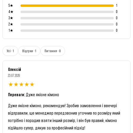
5
★
1
4
★
0
3
★
0
2
★
0
1
★
0
Усі · 1
Відгуки · 1
Питання · 0
Олексій
23.07.2026
★
★
★
★
★
Переваги
:
Дуже якісне кімоно
Дуже якісне кімоно, рекомендую! Зробив замовлення і ввечері
відправили, ще менеджер передзвонив уточнив по розміру який
потрібно і порадив взяти інший розмір, і він був правий, кімоно
підійшло супер, дякую за професійний підхід!