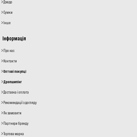
Дзюдо
Сумки
Інше
Інформація
Про нас
Контакти
Оптові покупці
Дропшипінг
Доставка і оплата
Рекомендації з догляду
Як замовити
Партнери бренду
Торгова марка