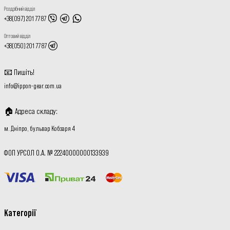
Роздрібний відділ
+38(097) 201 77 87
Оптовий відділ
+38(050) 201 77 87
📧
Пишіть
!
info@ippon-gear.com.ua
🏠
Адреса складу
:
м. Дніпро, бульвар Кобзаря 4
ФОП УРСОЛ О.А. № 22240000000133939
Категорії