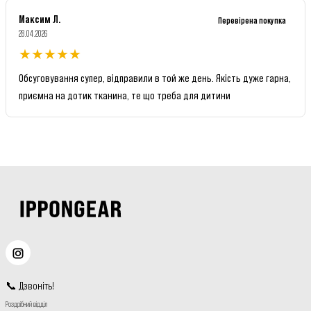
Максим Л.
Перевірена покупка
28.04.2026
★
★
★
★
★
Обсуговування супер, відправили в той же день. Якість дуже гарна,
приємна на дотик тканина, те що треба для дитини
📞
Дзвоніть
!
Роздрібний відділ