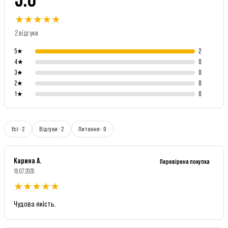
★
★
★
★
★
2 відгуки
5
★
2
4
★
0
3
★
0
2
★
0
1
★
0
Усі · 2
Відгуки · 2
Питання · 0
Карина А.
Перевірена покупка
18.07.2026
★
★
★
★
★
Чудова якість.