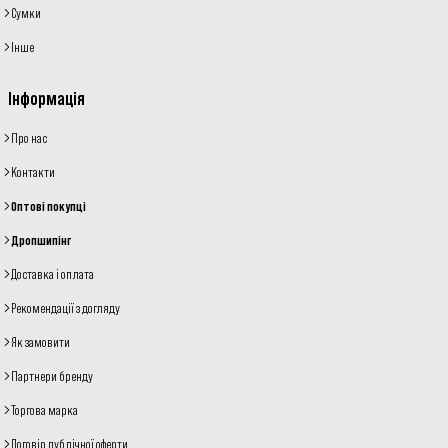
Сумки
Інше
Інформація
Про нас
Контакти
Оптові покупці
Дропшипінг
Доставка і оплата
Рекомендації з догляду
Як замовити
Партнери бренду
Торгова марка
Договір публічної оферти