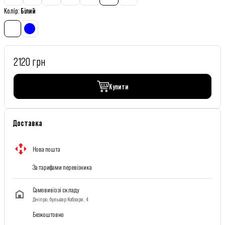
Колір
:
Білий
2120 грн
Купити
Доставка
Нова пошта
За тарифами перевізника
Самовивіз зі складу
Дніпро, бульвар Кобзаря, 4
Безкоштовно