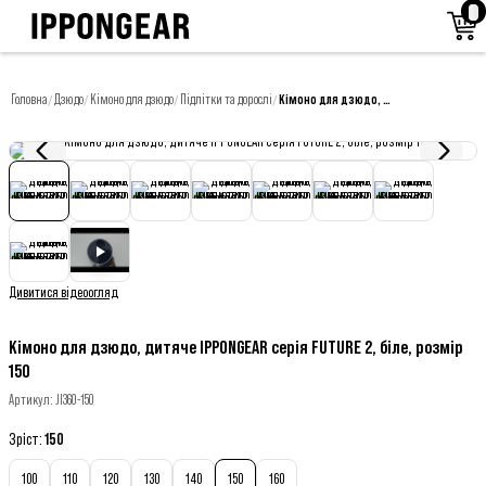
Головна
Дзюдо
Кімоно для дзюдо
Підлітки та дорослі
Кімоно для дзюдо, дитяче IPPONGEAR серія FUTURE 2, біле, розмір 150
/
/
/
/
Дивитися відеоогляд
Кімоно для дзюдо, дитяче IPPONGEAR серія FUTURE 2, біле, розмір
150
Артикул
:
JI360-150
Зріст
:
150
100
110
120
130
140
150
160