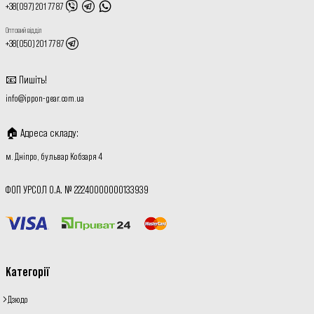
+38(097) 201 77 87
Оптовий відділ
+38(050) 201 77 87
📧
Пишіть
!
info@ippon-gear.com.ua
🏠
Адреса складу
:
м. Дніпро, бульвар Кобзаря 4
ФОП УРСОЛ О.А. № 22240000000133939
Категорії
Дзюдо