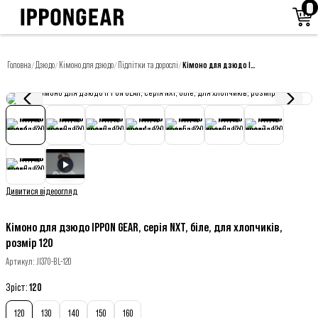
Головна
Дзюдо
Кімоно для дзюдо
Підлітки та дорослі
Кiмоно для дзюдо IPPON GEAR, серія NXT, біле, для хлопчиків, розмір 120
/
/
/
/
Дивитися відеоогляд
Кiмоно для дзюдо IPPON GEAR, серія NXT, біле, для хлопчиків,
розмір 120
Артикул
:
JI370-BL-120
Зріст
:
120
120
130
140
150
160