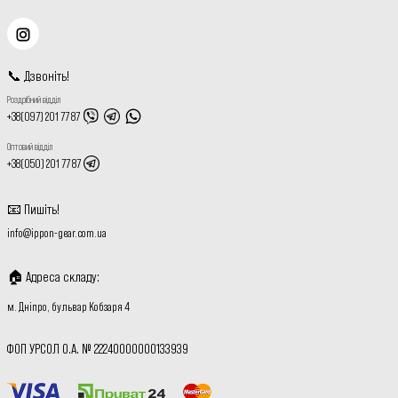
📞
Дзвоніть
!
Роздрібний відділ
+38(097) 201 77 87
Оптовий відділ
+38(050) 201 77 87
📧
Пишіть
!
info@ippon-gear.com.ua
🏠
Адреса складу
:
м. Дніпро, бульвар Кобзаря 4
ФОП УРСОЛ О.А. № 22240000000133939