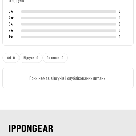
0 відгуків
5
★
0
4
★
0
3
★
0
2
★
0
1
★
0
Усі · 0
Відгуки · 0
Питання · 0
Поки немає відгуків і опублікованих питань.