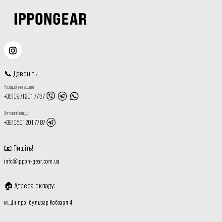
📞
Дзвоніть
!
Роздрібний відділ
+38(097) 201 77 87
Оптовий відділ
+38(050) 201 77 87
📧
Пишіть
!
info@ippon-gear.com.ua
🏠
Адреса складу
:
м. Дніпро, бульвар Кобзаря 4