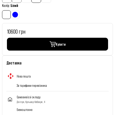
Колір
:
Білий
10600 грн
Купити
Доставка
Нова пошта
За тарифами перевізника
Самовивіз зі складу
Дніпро, бульвар Кобзаря, 4
Безкоштовно