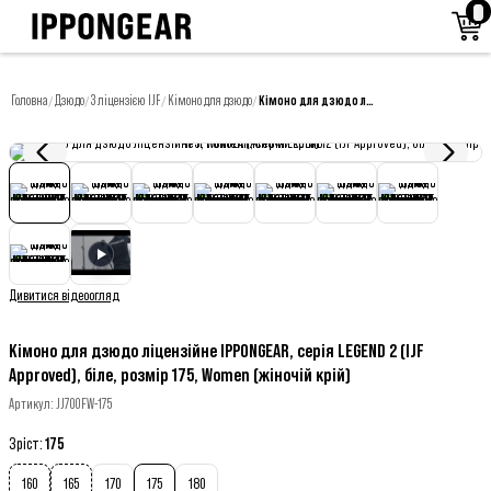
Головна
Дзюдо
З ліцензією IJF
Кімоно для дзюдо
Кімоно для дзюдо ліцензійне IPPONGEAR, серія LEGEND 2 (IJF Approved), біле, розмір 175, Women (жіночій крій)
/
/
/
/
Дивитися відеоогляд
Кімоно для дзюдо ліцензійне IPPONGEAR, серія LEGEND 2 (IJF
Approved), біле, розмір 175, Women (жіночій крій)
Артикул
:
JJ700FW-175
Зріст
:
175
160
165
170
175
180