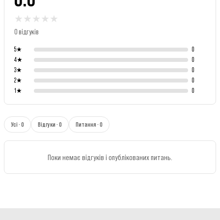
★
★
★
★
★
0 відгуків
5
★
0
4
★
0
3
★
0
2
★
0
1
★
0
Усі · 0
Відгуки · 0
Питання · 0
Поки немає відгуків і опублікованих питань.