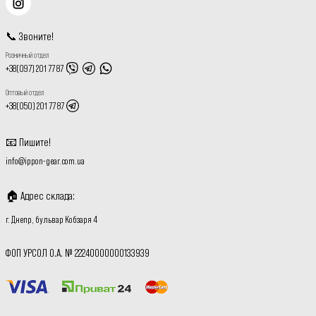
📞
Звоните
!
Розничный отдел
+38(097) 201 77 87
Оптовый отдел
+38(050) 201 77 87
📧
Пишите
!
info@ippon-gear.com.ua
🏠
Адрес склада
:
г. Днепр, бульвар Кобзаря 4
ФОП УРСОЛ О.А. № 22240000000133939