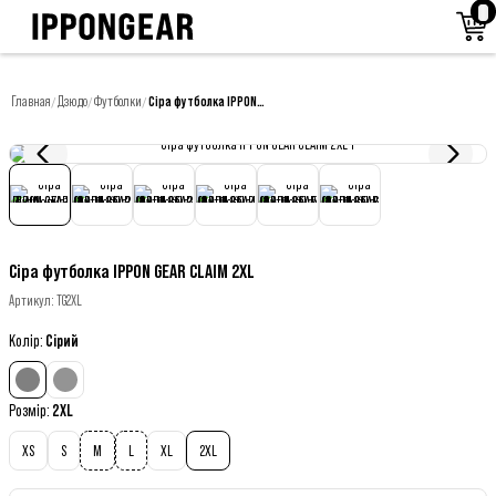
Главная
Дзюдо
Футболки
Сіра футболка IPPON GEAR CLAIM 2XL
/
/
/
Сіра футболка IPPON GEAR CLAIM 2XL
Артикул
:
TG2XL
Колір
:
Сірий
Розмір
:
2XL
XS
S
M
L
XL
2XL