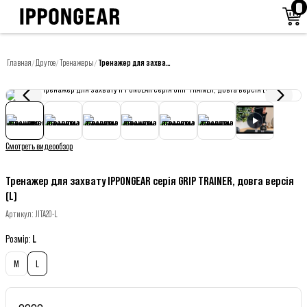
Главная
Другое
Тренажеры
Тренажер для захвату IPPONGEAR серія GRIP TRAINER, довга версія (L)
/
/
/
Смотреть видеообзор
Тренажер для захвату IPPONGEAR серія GRIP TRAINER, довга версія
(L)
Артикул
:
JITA20-L
Розмір
:
L
M
L