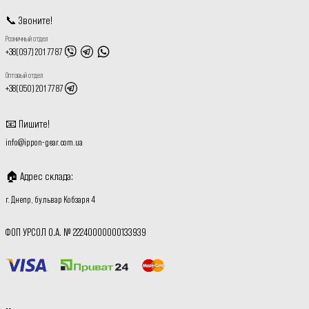
📞
Звоните
!
Розничный отдел
+38(097) 201 77 87
Оптовый отдел
+38(050) 201 77 87
📧
Пишите
!
info@ippon-gear.com.ua
🏠
Адрес склада
:
г. Днепр, бульвар Кобзаря 4
ФОП УРСОЛ О.А. № 22240000000133939