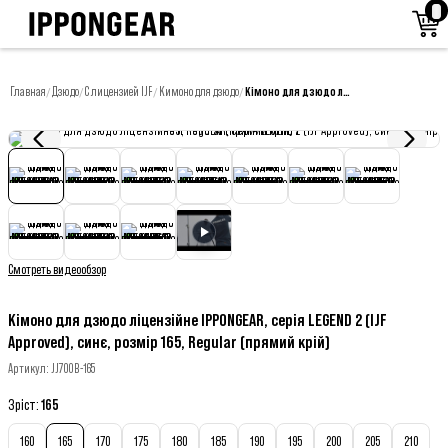
Главная
Дзюдо
С лицензией IJF
Кимоно для дзюдо
Кімоно для дзюдо ліцензійне IPPONGEAR, серія LEGEND 2 (IJF Approved), синє, розмір 165, Regular (прямий крій)
/
/
/
/
Смотреть видеообзор
Кімоно для дзюдо ліцензійне IPPONGEAR, серія LEGEND 2 (IJF
Approved), синє, розмір 165, Regular (прямий крій)
Артикул
:
JJ700B-165
Зріст
:
165
160
165
170
175
180
185
190
195
200
205
210