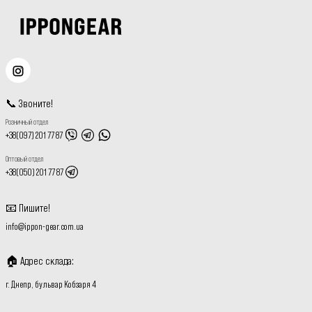
📞
Звоните
!
Розничный отдел
+38(097) 201 77 87
Оптовый отдел
+38(050) 201 77 87
📧
Пишите
!
info@ippon-gear.com.ua
🏠
Адрес склада
:
г. Днепр, бульвар Кобзаря 4