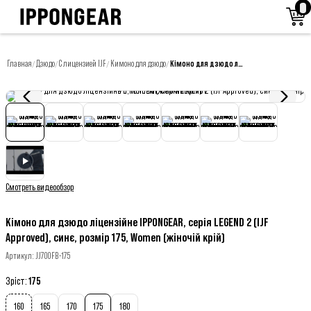
Главная
Дзюдо
С лицензией IJF
Кимоно для дзюдо
Кімоно для дзюдо ліцензійне IPPONGEAR, серія LEGEND 2 (IJF Approved), синє, розмір 175, Women (жіночій крій)
/
/
/
/
Смотреть видеообзор
Кімоно для дзюдо ліцензійне IPPONGEAR, серія LEGEND 2 (IJF
Approved), синє, розмір 175, Women (жіночій крій)
Артикул
:
JJ700FB-175
Зріст
:
175
160
165
170
175
180