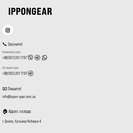
📞
Звоните
!
Розничный отдел
+38(097) 201 77 87
Оптовый отдел
+38(050) 201 77 87
📧
Пишите
!
info@ippon-gear.com.ua
🏠
Адрес склада
:
г. Днепр, бульвар Кобзаря 4