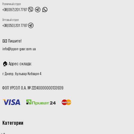
Розничный отдел
+38(097) 201 77 87
Оптовый отдел
+38(050) 201 77 87
📧
Пишите
!
info@ippon-gear.com.ua
🏠
Адрес склада
:
г. Днепр, бульвар Кобзаря 4
ФОП УРСОЛ О.А. № 22240000000133939
Категории