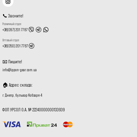
📞
Звоните
!
Розничный отдел
+38(097) 201 77 87
Оптовый отдел
+38(050) 201 77 87
📧
Пишите
!
info@ippon-gear.com.ua
🏠
Адрес склада
:
г. Днепр, бульвар Кобзаря 4
ФОП УРСОЛ О.А. № 22240000000133939