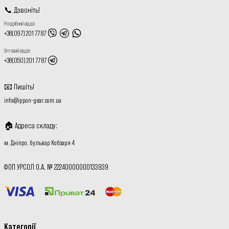
📞
Дзвоніть
!
Роздрібний відділ
+38(097) 201 77 87
Оптовий відділ
+38(050) 201 77 87
📧
Пишіть
!
info@ippon-gear.com.ua
🏠
Адреса складу
:
м. Дніпро, бульвар Кобзаря 4
ФОП УРСОЛ О.А. № 22240000000133939
Категорії