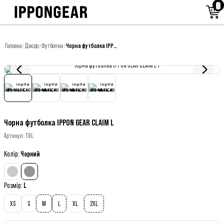
Головна
Дзюдо
Футболки
Чорна футболка IPPON GEAR CLAIM L
/
/
/
Чорна футболка IPPON GEAR CLAIM L
Артикул
:
TBL
Колір
:
Чорний
Розмір
:
L
XS
S
M
L
XL
2XL