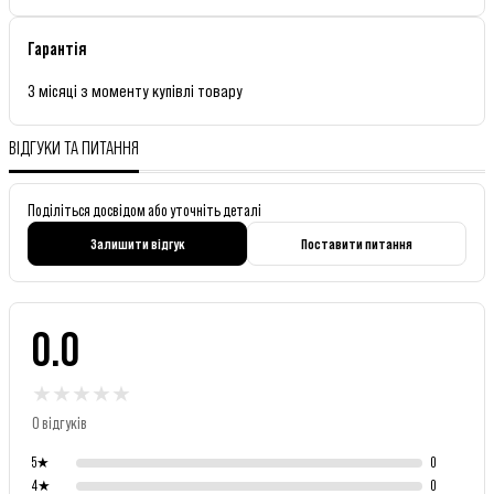
Гарантія
3 місяці з моменту купівлі товару
ВІДГУКИ ТА ПИТАННЯ
Поділіться досвідом або уточніть деталі
Залишити відгук
Поставити питання
0.0
★
★
★
★
★
0 відгуків
5
★
0
4
★
0