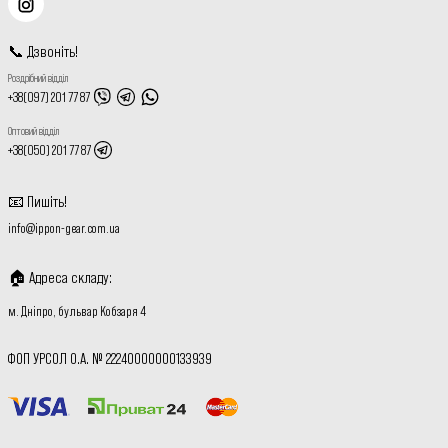
📞
Дзвоніть
!
Роздрібний відділ
+38(097) 201 77 87
Оптовий відділ
+38(050) 201 77 87
📧
Пишіть
!
info@ippon-gear.com.ua
🏠
Адреса складу
:
м. Дніпро, бульвар Кобзаря 4
ФОП УРСОЛ О.А. № 22240000000133939