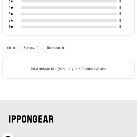
5
★
0
4
★
0
3
★
0
2
★
0
1
★
0
Усі · 0
Відгуки · 0
Питання · 0
Поки немає відгуків і опублікованих питань.