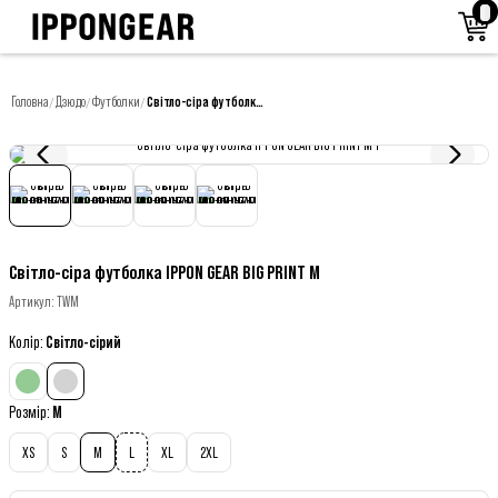
Головна
Дзюдо
Футболки
Світло-сіра футболка IPPON GEAR BIG PRINT M
/
/
/
Світло-сіра футболка IPPON GEAR BIG PRINT M
Артикул
:
TWM
Колір
:
Світло-сірий
Розмір
:
M
XS
S
M
L
XL
2XL