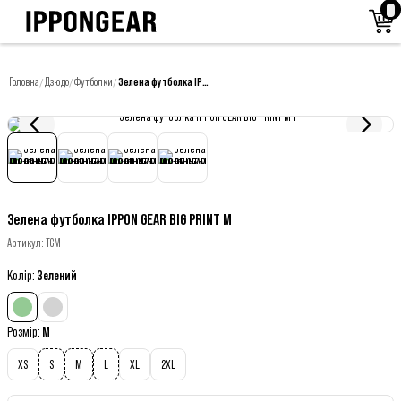
Головна
Дзюдо
Футболки
Зелена футболка IPPON GEAR BIG PRINT M
/
/
/
Зелена футболка IPPON GEAR BIG PRINT M
Артикул
:
TGM
Колір
:
Зелений
Розмір
:
M
XS
S
M
L
XL
2XL