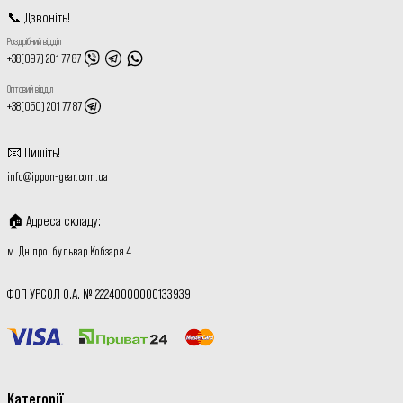
📞
Дзвоніть
!
Роздрібний відділ
+38(097) 201 77 87
Оптовий відділ
+38(050) 201 77 87
📧
Пишіть
!
info@ippon-gear.com.ua
🏠
Адреса складу
:
м. Дніпро, бульвар Кобзаря 4
ФОП УРСОЛ О.А. № 22240000000133939
Категорії