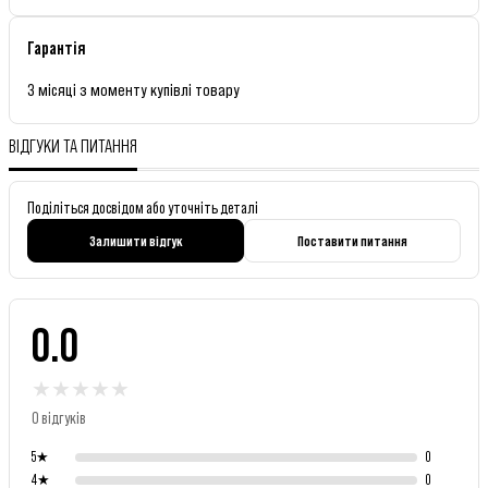
Гарантія
3 місяці з моменту купівлі товару
ВІДГУКИ ТА ПИТАННЯ
Поділіться досвідом або уточніть деталі
Залишити відгук
Поставити питання
0.0
★
★
★
★
★
0 відгуків
5
★
0
4
★
0