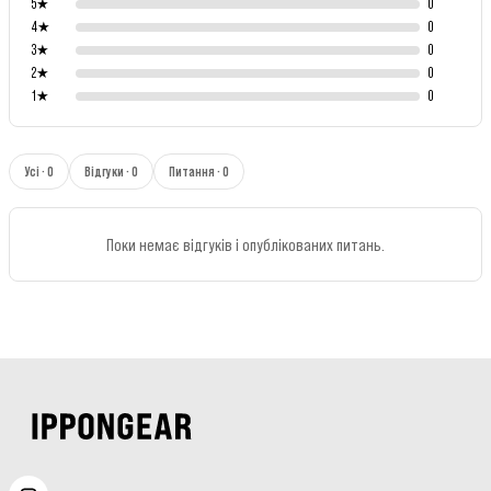
5
★
0
4
★
0
3
★
0
2
★
0
1
★
0
Усі · 0
Відгуки · 0
Питання · 0
Поки немає відгуків і опублікованих питань.