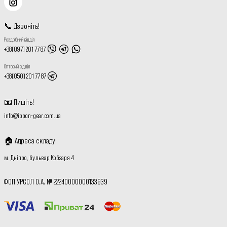
📞
Дзвоніть
!
Роздрібний відділ
+38(097) 201 77 87
Оптовий відділ
+38(050) 201 77 87
📧
Пишіть
!
info@ippon-gear.com.ua
🏠
Адреса складу
:
м. Дніпро, бульвар Кобзаря 4
ФОП УРСОЛ О.А. № 22240000000133939