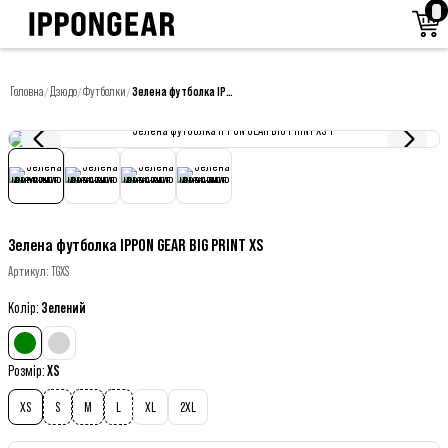
Головна
Дзюдо
Футболки
Зелена футболка IPPON GEAR BIG PRINT XS
/
/
/
Зелена футболка IPPON GEAR BIG PRINT XS
Артикул
:
TGXS
Колір
:
Зелений
Розмір
:
XS
XS
S
M
L
XL
2XL