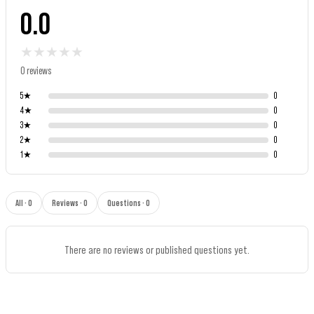
0.0
★
★
★
★
★
0 reviews
5
★
0
4
★
0
3
★
0
2
★
0
1
★
0
All · 0
Reviews · 0
Questions · 0
There are no reviews or published questions yet.