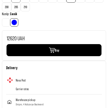
200
205
210
Колір
:
Синій
12620 UAH
Buy
Delivery
Nova Post
Carrier rates
Warehouse pickup
Dnipro, 4 Kobzarya Boulevard