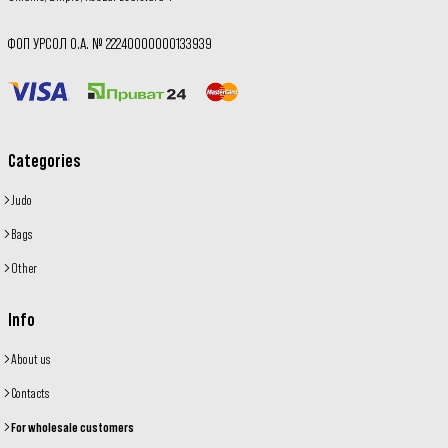
ФОП УРСОЛ О.А. № 22240000000133939
Categories
Judo
Bags
Other
Info
About us
Contacts
For wholesale customers