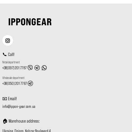
📞
Call
!
Retail department
+38(097) 201 77 87
Wholesale department
+38(050) 201 77 87
📧
Email
!
info@ippon-gear.com.ua
🏠
Warehouse address
:
Ukraine, Dnipro, Kobzar Boulevard 4