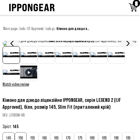
Main page
Judo
IJF Approved
Judo gi
Кімоно для дзюдо ліцензійне IPPONGEAR, серія LEGEND 2 (IJF Approved), біле, розмір 145, Slim Fit (приталений крій)
/
/
/
/
Watch video review
Кімоно для дзюдо ліцензійне IPPONGEAR, серія LEGEND 2 (IJF
Approved), біле, розмір 145, Slim Fit (приталений крій)
SKU
:
JJ700SW-145
Зріст
:
145
145
150
155
160
165
170
175
180
185
190
195