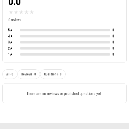
0.0
★
★
★
★
★
0 reviews
5
★
0
4
★
0
3
★
0
2
★
0
1
★
0
All · 0
Reviews · 0
Questions · 0
There are no reviews or published questions yet.