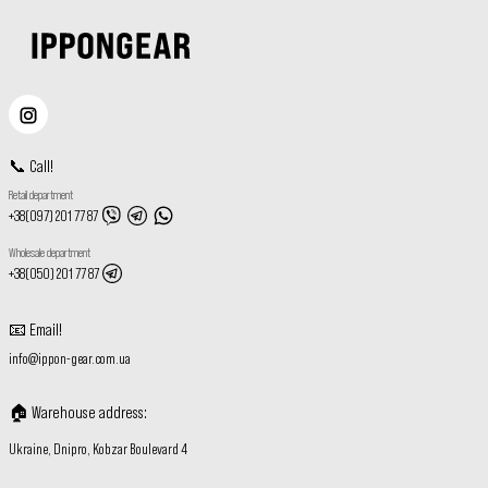
📞
Call
!
Retail department
+38(097) 201 77 87
Wholesale department
+38(050) 201 77 87
📧
Email
!
info@ippon-gear.com.ua
🏠
Warehouse address
:
Ukraine, Dnipro, Kobzar Boulevard 4