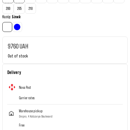
200
205
210
Колір
:
Білий
9760 UAH
Out of stock
Delivery
Nova Post
Carrier rates
Warehouse pickup
Dnipro, 4 Kobzarya Boulevard
Free