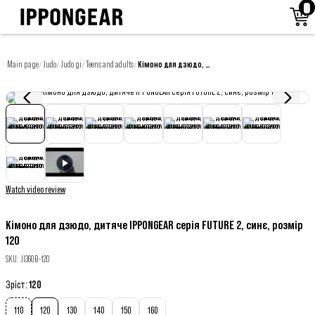
Main page
Judo
Judo gi
Teens and adults
Кімоно для дзюдо, дитяче IPPONGEAR серія FUTURE 2, синє, розмір 120
/
/
/
/
Watch video review
Кімоно для дзюдо, дитяче IPPONGEAR серія FUTURE 2, синє, розмір
120
SKU
:
JI360B-120
Зріст
:
120
110
120
130
140
150
160