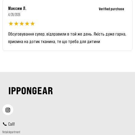
Максим Л.
Verified purchase
4/28/2026
★
★
★
★
★
Обсуговування супер, відправили в той же день. Якість дуже гарна,
приємна на дотик тканина, те що треба для дитини
📞
Call
!
Retail department