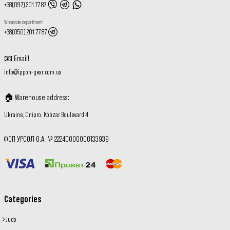
+38(097) 201 77 87
Wholesale department
+38(050) 201 77 87
📧
Email
!
info@ippon-gear.com.ua
🏠
Warehouse address
:
Ukraine, Dnipro, Kobzar Boulevard 4
ФОП УРСОЛ О.А. № 22240000000133939
Categories
Judo