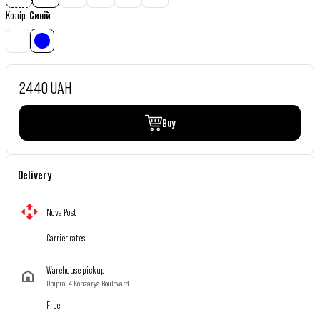
Колір
:
Синій
2440 UAH
Buy
Delivery
Nova Post
Carrier rates
Warehouse pickup
Dnipro, 4 Kobzarya Boulevard
Free