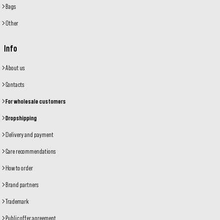
Bags
Other
Info
About us
Contacts
For wholesale customers
Dropshipping
Delivery and payment
Care recommendations
How to order
Brand partners
Trademark
Public offer agreement