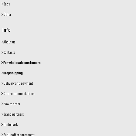
Bags
Other
Info
About us
Contacts
For wholesale customers
Dropshipping
Delivery and payment
Care recommendations
How to order
Brand partners
Trademark
Public offer agreement