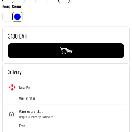
Колір
:
Синій
3130 UAH
Buy
Delivery
Nova Post
Carrier rates
Warehouse pickup
Dnipro, 4 Kobzarya Boulevard
Free