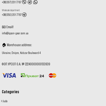
+38(097) 201 77 87
Wholesale department
+38(050) 201 77 87
📧
Email
!
info@ippon-gear.com.ua
🏠
Warehouse address
:
Ukraine, Dnipro, Kobzar Boulevard 4
ФОП УРСОЛ О.А. № 22240000000133939
Categories
Judo