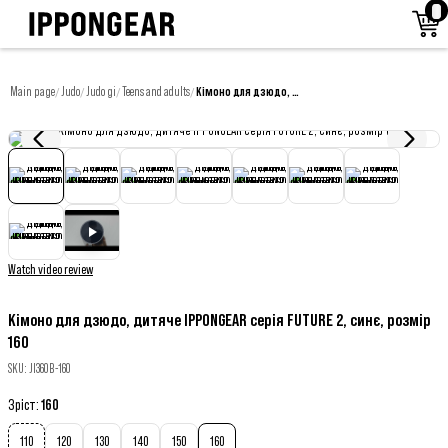
Main page
Judo
Judo gi
Teens and adults
Кімоно для дзюдо, дитяче IPPONGEAR серія FUTURE 2, синє, розмір 160
/
/
/
/
Watch video review
Кімоно для дзюдо, дитяче IPPONGEAR серія FUTURE 2, синє, розмір
160
SKU
:
JI360B-160
Зріст
:
160
110
120
130
140
150
160